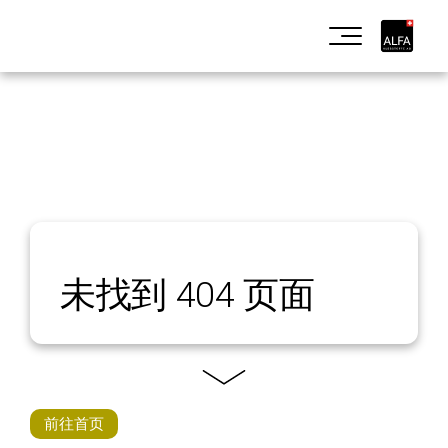
Skip
Skip
to
to
展
primary
main
開
navigation
content
導
覽
未找到 404 页面
了解
更多
前往首页