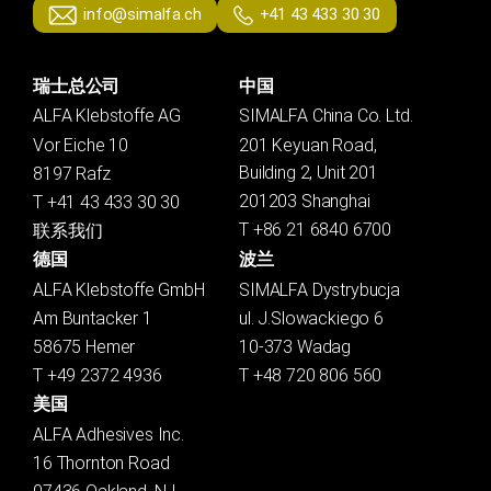
info@simalfa.ch
+41 43 433 30 30
瑞士总公司
中国
ALFA Klebstoffe AG
SIMALFA China Co. Ltd.
Vor Eiche 10
201 Keyuan Road,
Building 2, Unit 201
8197 Rafz
201203 Shanghai
T +41 43 433 30 30
T +86 21 6840 6700
联系我们
德国
波兰
ALFA Klebstoffe GmbH
SIMALFA Dystrybucja
Am Buntacker 1
ul. J.Slowackiego 6
58675 Hemer
10-373 Wadag
T +49 2372 4936
T +48 720 806 560
美国
ALFA Adhesives Inc.
16 Thornton Road