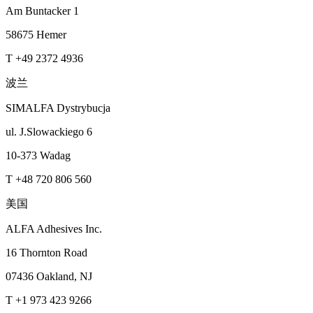
Am Buntacker 1
58675 Hemer
T +49 2372 4936
波兰
SIMALFA Dystrybucja
ul. J.Slowackiego 6
10-373 Wadag
T +48 720 806 560
美国
ALFA Adhesives Inc.
16 Thornton Road
07436 Oakland, NJ
T +1 973 423 9266