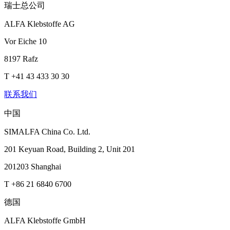
瑞士总公司
ALFA Klebstoffe AG
Vor Eiche 10
8197 Rafz
T +41 43 433 30 30
联系我们
中国
SIMALFA China Co. Ltd.
201 Keyuan Road, Building 2, Unit 201
201203 Shanghai
T +86 21 6840 6700
德国
ALFA Klebstoffe GmbH