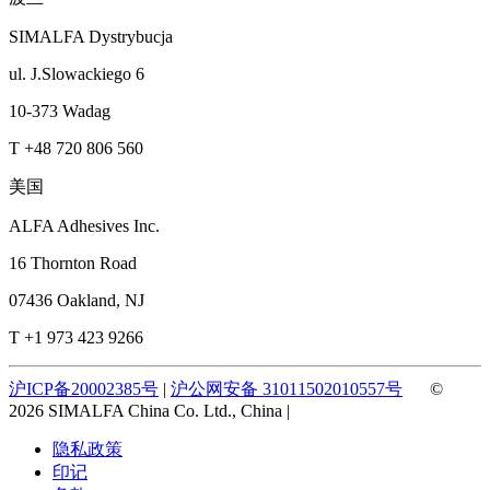
SIMALFA Dystrybucja
ul. J.Slowackiego 6
10-373 Wadag
T +48 720 806 560
美国
ALFA Adhesives Inc.
16 Thornton Road
07436 Oakland, NJ
T +1 973 423 9266
沪ICP备20002385号
|
沪公网安备 31011502010557号
©
2026 SIMALFA China Co. Ltd., China |
隐私政策
印记