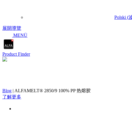
Polski
(
展開導覽
MENÜ
Product Finder
ALFAMELT® 2850/9 100% P
Blog
|
ALFAMELT® 2850/9 100% PP 热熔胶
了解更多