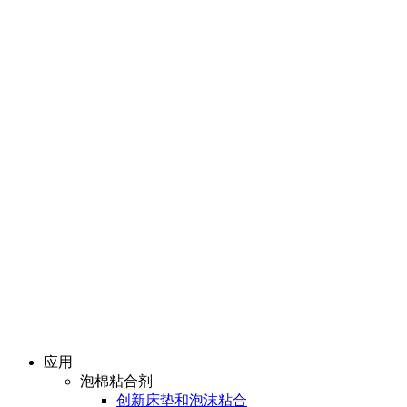
应用
泡棉粘合剂
创新床垫和泡沫粘合