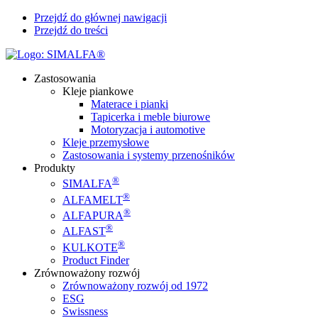
Przejdź do głównej nawigacji
Przejdź do treści
Zastosowania
Kleje piankowe
Materace i pianki
Tapicerka i meble biurowe
Motoryzacja i automotive
Kleje przemysłowe
Zastosowania i systemy przenośników
Produkty
®
SIMALFA
®
ALFAMELT
®
ALFAPURA
®
ALFAST
®
KULKOTE
Product Finder
Zrównoważony rozwój
Zrównoważony rozwój od 1972
ESG
Swissness