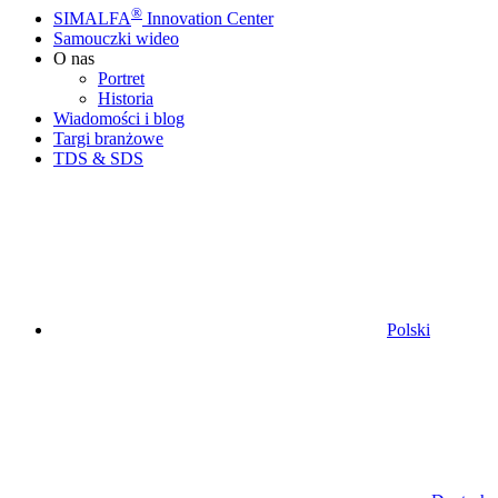
®
SIMALFA
Innovation Center
Samouczki wideo
O nas
Portret
Historia
Wiadomości i blog
Targi branżowe
TDS & SDS
Polski