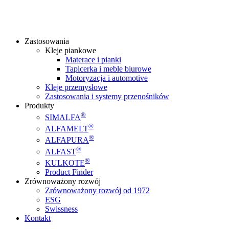
Zastosowania
Kleje piankowe
Materace i pianki
Tapicerka i meble biurowe
Motoryzacja i automotive
Kleje przemysłowe
Zastosowania i systemy przenośników
Produkty
®
SIMALFA
®
ALFAMELT
®
ALFAPURA
®
ALFAST
®
KULKOTE
Product Finder
Zrównoważony rozwój
Zrównoważony rozwój od 1972
ESG
Swissness
Kontakt