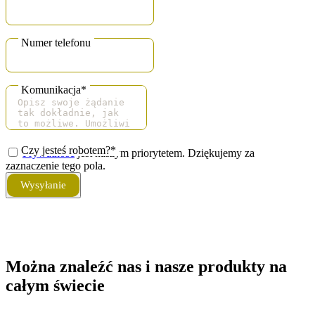
Numer telefonu
Contact
Komunikacja
*
Email
*
Czy jesteś robotem?
*
Prywatność
jest naszym priorytetem. Dziękujemy za
zaznaczenie tego pola.
Wysyłanie
Można znaleźć nas i nasze produkty na
całym świecie