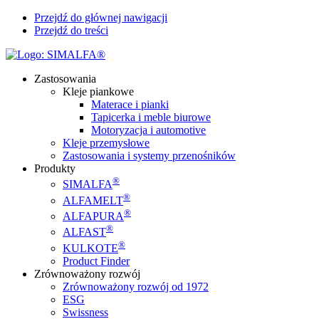
Przejdź do głównej nawigacji
Przejdź do treści
Zastosowania
Kleje piankowe
Materace i pianki
Tapicerka i meble biurowe
Motoryzacja i automotive
Kleje przemysłowe
Zastosowania i systemy przenośników
Produkty
®
SIMALFA
®
ALFAMELT
®
ALFAPURA
®
ALFAST
®
KULKOTE
Product Finder
Zrównoważony rozwój
Zrównoważony rozwój od 1972
ESG
Swissness