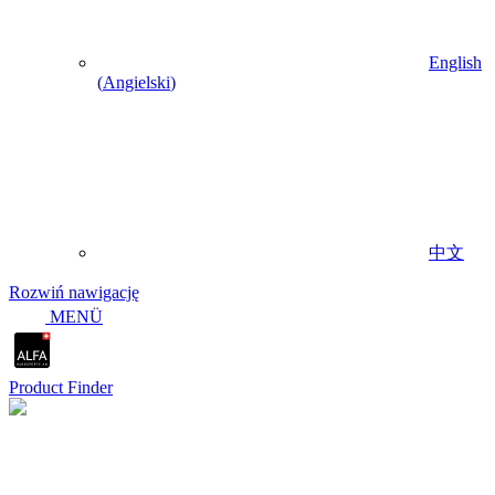
English
(
Angielski
)
中文
Rozwiń nawigację
MENÜ
Product Finder
Arkusze danych SIMALFA®