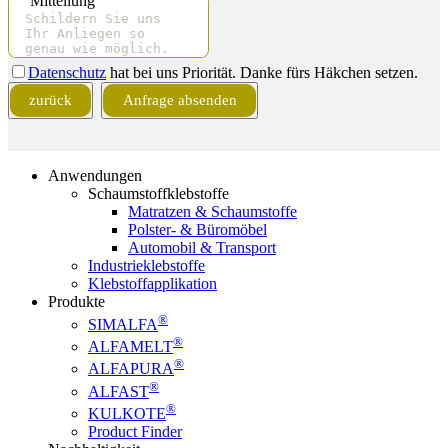
Mitteilung
Datenschutz
hat bei uns Priorität. Danke fürs Häkchen setzen.
Business
zurück
Anfrage absenden
Email
*
Anwendungen
Schaumstoffklebstoffe
Matratzen & Schaumstoffe
Polster- & Büromöbel
Automobil & Transport
Industrieklebstoffe
Klebstoffapplikation
Produkte
®
SIMALFA
®
ALFAMELT
®
ALFAPURA
®
ALFAST
®
KULKOTE
Product Finder