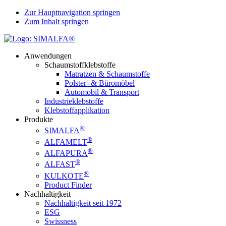
Zur Hauptnavigation springen
Zum Inhalt springen
Anwendungen
Schaumstoffklebstoffe
Matratzen & Schaumstoffe
Polster- & Büromöbel
Automobil & Transport
Industrieklebstoffe
Klebstoffapplikation
Produkte
®
SIMALFA
®
ALFAMELT
®
ALFAPURA
®
ALFAST
®
KULKOTE
Product Finder
Nachhaltigkeit
Nachhaltigkeit seit 1972
ESG
Swissness