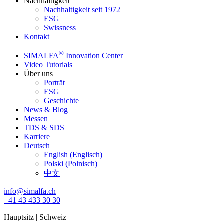
Nachhaltigkeit
Nachhaltigkeit seit 1972
ESG
Swissness
Kontakt
®
SIMALFA
Innovation Center
Video Tutorials
Über uns
Porträt
ESG
Geschichte
News & Blog
Messen
TDS & SDS
Karriere
Deutsch
English
(
Englisch
)
Polski
(
Polnisch
)
中文
info@simalfa.ch
+41 43 433 30 30
Hauptsitz | Schweiz