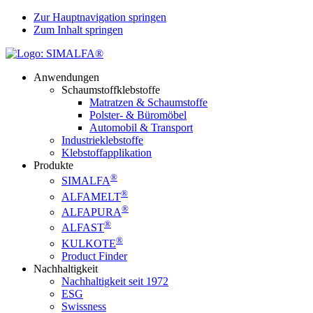
Zur Hauptnavigation springen
Zum Inhalt springen
Anwendungen
Schaumstoffklebstoffe
Matratzen & Schaumstoffe
Polster- & Büromöbel
Automobil & Transport
Industrieklebstoffe
Klebstoffapplikation
Produkte
®
SIMALFA
®
ALFAMELT
®
ALFAPURA
®
ALFAST
®
KULKOTE
Product Finder
Nachhaltigkeit
Nachhaltigkeit seit 1972
ESG
Swissness