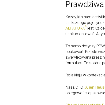
Prawdziwa 
Każdy, kto sam certyfi
dla każdego pojedyncz
®
ALFAPURA
jest już c
udokumentować. A tym 
To samo dotyczy PPWR
opakowań. Przede wszys
zweryfikowana przez ni
formulacji. To solidna
Rola kleju w kontekśc
Nasz CTO
Julien Heus
obiegowości opakowan