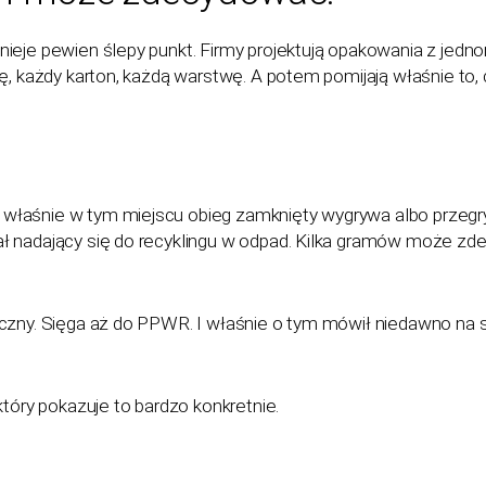
ieje pewien ślepy punkt. Firmy projektują opakowania z jedn
ię, każdy karton, każdą warstwę. A potem pomijają właśnie to
łaśnie w tym miejscu obieg zamknięty wygrywa albo przegry
ł nadający się do recyklingu w odpad. Kilka gramów może zde
oczny. Sięga aż do PPWR. I właśnie o tym mówił niedawno na
który pokazuje to bardzo konkretnie.