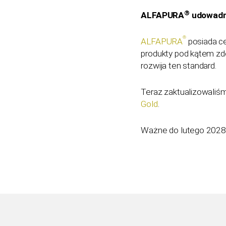
®
ALFAPURA
udowadni
®
ALFAPURA
posiada ce
produkty pod kątem zdo
rozwija ten standard.
Teraz zaktualizowaliśm
Gold
.
Ważne do lutego 2028 