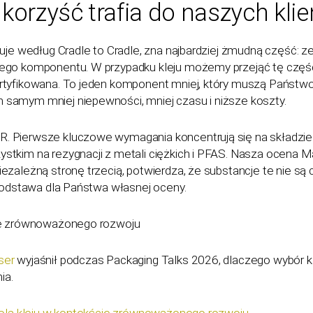
korzyść trafia do naszych klie
kuje według Cradle to Cradle, zna najbardziej żmudną część: z
ego komponentu. W przypadku kleju możemy przejąć tę częś
ertyfikowana. To jeden komponent mniej, który muszą Państw
samym mniej niepewności, mniej czasu i niższe koszty.
. Pierwsze kluczowe wymagania koncentrują się na składzi
tkim na rezygnacji z metali ciężkich i PFAS. Nasza ocena Ma
ezależną stronę trzecią, potwierdza, że substancje te nie s
 podstawa dla Państwa własnej oceny.
ie zrównoważonego rozwoju
ser
wyjaśnił podczas Packaging Talks 2026, dlaczego wybór k
ia.