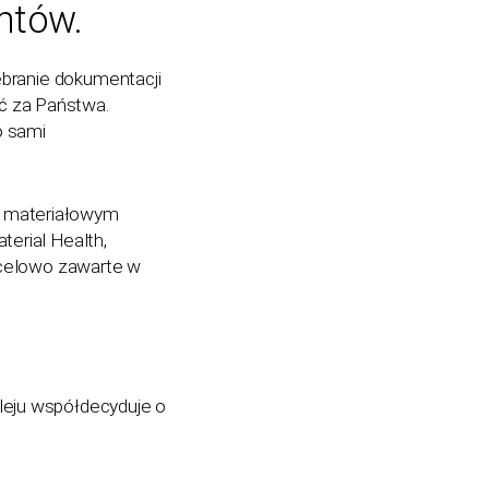
ntów.
ebranie dokumentacji
ć za Państwa.
o sami
e materiałowym
terial Health,
ą celowo zawarte w
leju współdecyduje o