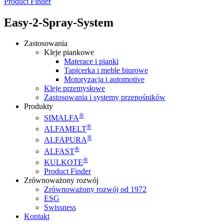
Product Finder
Easy-2-Spray-System
Zastosowania
Kleje piankowe
Materace i pianki
Tapicerka i meble biurowe
Motoryzacja i automotive
Kleje przemysłowe
Zastosowania i systemy przenośników
Produkty
®
SIMALFA
®
ALFAMELT
®
ALFAPURA
®
ALFAST
®
KULKOTE
Product Finder
Zrównoważony rozwój
Zrównoważony rozwój od 1972
ESG
Swissness
Kontakt