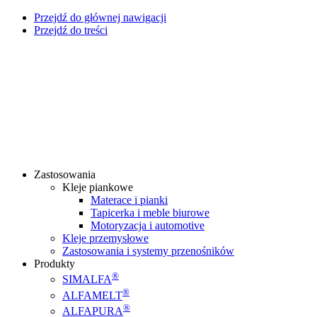
Przejdź do głównej nawigacji
Przejdź do treści
Zastosowania
Kleje piankowe
Materace i pianki
Tapicerka i meble biurowe
Motoryzacja i automotive
Kleje przemysłowe
Zastosowania i systemy przenośników
Produkty
®
SIMALFA
®
ALFAMELT
®
ALFAPURA