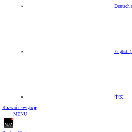
Deutsch
English
(
中文
Rozwiń nawigację
MENÜ