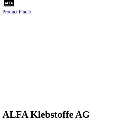
Product Finder
Und der kununu Top Company
Award 2026 geht an: ALFA
Klebstoffe AG
ALFA Klebstoffe AG