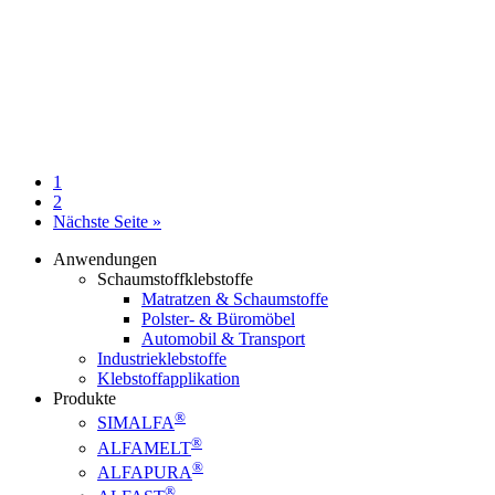
Go
1
to
Go
2
page
to
aufrufen
Nächste Seite
»
page
Anwendungen
Schaumstoffklebstoffe
Matratzen & Schaumstoffe
Polster- & Büromöbel
Automobil & Transport
Industrieklebstoffe
Klebstoffapplikation
Produkte
®
SIMALFA
®
ALFAMELT
®
ALFAPURA
®