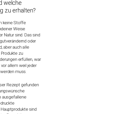
nd welche
ng zu erhalten?
n keine Stoffe
endeiner Weise
r Natur sind. Das sind
bgutverändernd oder
, aber auch alle
 Produkte zu
rderungen erfüllen, war
vor allem weil jeder
t werden muss.
nser Rezept gefunden
ckungswünsche
 ausgefallene
edruckte
Hauptprodukte sind