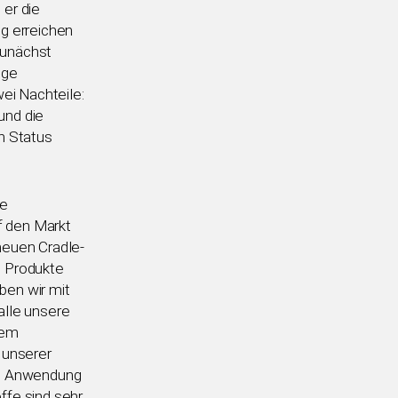
 er die
ng erreichen
zunächst
nge
ei Nachteile:
und die
en Status
ie
uf den Markt
 neuen Cradle-
n Produkte
ben wir mit
alle unsere
dem
 unserer
die Anwendung
ffe sind sehr