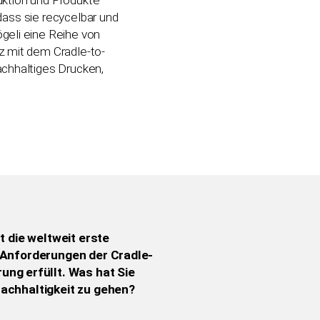
a
 dass sie recycelbar und
geli eine Reihe von
p
z mit dem Cradle-to-
p
chhaltiges Drucken,
e
n
st die weltweit erste
n Anforderungen der Cradle-
rung erfüllt. Was hat Sie
Nachhaltigkeit zu gehen?