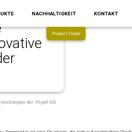
DUKTE
NACHHALTIGKEIT
KONTAKT
e
Product Finder
Matratzen & Schaumstoffe
ovative
Polster- & Büromöbel
der
Automobil & Transport
erpackungen der Vögeli AG
u, Emmental, ist eine Druckerei, die sich auf nachhaltige Pro