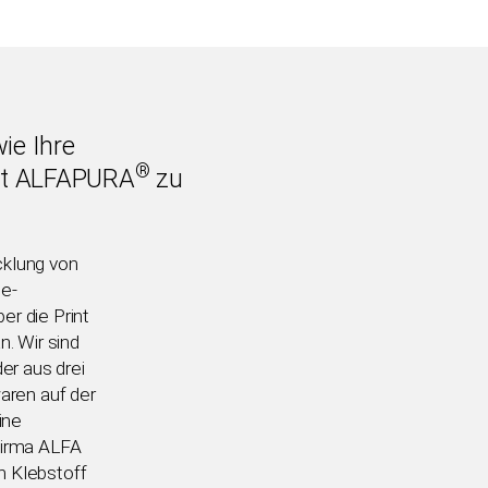
ie Ihre
®
mit ALFAPURA
zu
cklung von
le-
r die Print
. Wir sind
er aus drei
aren auf der
ine
irma ALFA
en Klebstoff