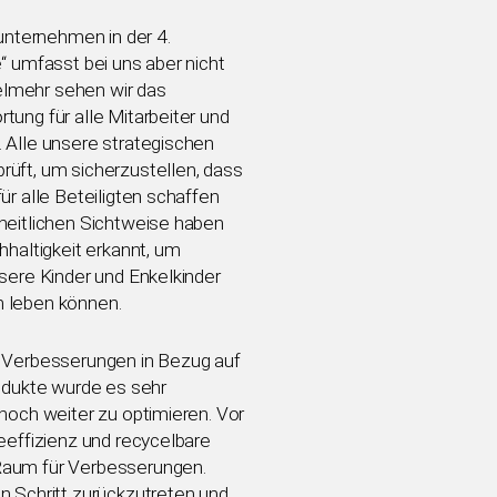
nunternehmen in der 4.
“ umfasst bei uns aber nicht
ielmehr sehen wir das
ung für alle Mitarbeiter und
 Alle unsere strategischen
üft, um sicherzustellen, dass
ür alle Beteiligten schaffen
heitlichen Sichtweise haben
hhaltigkeit erkannt, um
sere Kinder und Enkelkinder
 leben können.
d Verbesserungen in Bezug auf
rodukte wurde es sehr
noch weiter zu optimieren. Vor
eeffizienz und recycelbare
Raum für Verbesserungen.
n Schritt zurückzutreten und