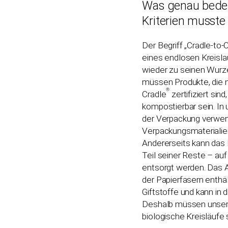
Was genau bedeu
Kriterien musste 
Der Begriff „Cradle-to-
eines endlosen Kreisla
wieder zu seinen Wurze
müssen Produkte, die n
®
Cradle
zertifiziert sin
kompostierbar sein. In 
der Verpackung verwen
Verpackungsmaterialie
Andererseits kann das 
Teil seiner Reste – au
entsorgt werden. Das
der Papierfasern enthäl
Giftstoffe und kann in
Deshalb müssen unsere
biologische Kreisläufe 