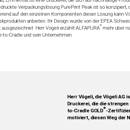
 gedruckte Verpackungslösung PurePrint Peak ist so konzipiert,
ierend auf den einzelnen Komponenten dieser Lösung kann Vö
ckprodukten anbieten. Ihr Design wurde von der EPEA Schwei
®
at ausgezeichnet. Herr Vögeli erzählt ALFAPURA
mehr über na
e-to-Cradle und sein Unternehmen.
Herr Vögeli, die Vögeli AG i
Druckerei, die die strenge
®
to-Cradle GOLD
-Zertifizie
motiviert, diesen Weg der 