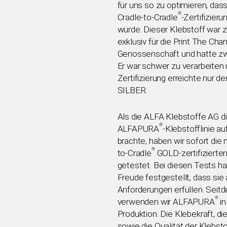
für uns so zu optimieren, dass
®
Cradle-to-Cradle
-Zertifizieru
würde. Dieser Klebstoff war 
exklusiv für die Print The Cha
Genossenschaft und hatte zw
Er war schwer zu verarbeiten 
Zertifizierung erreichte nur d
SILBER.
Als die ALFA Klebstoffe AG d
®
ALFAPURA
-Klebstofflinie a
brachte, haben wir sofort die
®
to-Cradle
GOLD-zertifizierte
getestet. Bei diesen Tests ha
Freude festgestellt, dass sie 
Anforderungen erfüllen. Seit
®
verwenden wir ALFAPURA
in
Produktion. Die Klebekraft, 
sowie die Qualität der Klebsto