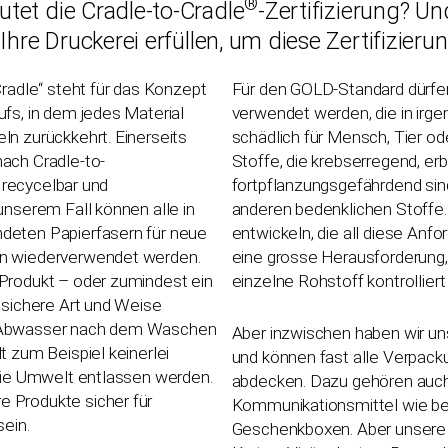
®
tet die Cradle-to-Cradle
-Zertifizierung? U
Ihre Druckerei erfüllen, um diese Zertifizieru
Cradle“ steht für das Konzept
Für den GOLD-Standard dürfe
ufs, in dem jedes Material
verwendet werden, die in irg
ln zurückkehrt. Einerseits
schädlich für Mensch, Tier ode
ach Cradle-to-
Stoffe, die krebserregend, er
d, recycelbar und
fortpflanzungsgefährdend sind
unserem Fall können alle in
anderen bedenklichen Stoffe.
deten Papierfasern für neue
entwickeln, die all diese Anfo
n wiederverwendet werden.
eine grosse Herausforderung, 
Produkt – oder zumindest ein
einzelne Rohstoff kontrollier
f sichere Art und Weise
 Abwasser nach dem Waschen
Aber inzwischen haben wir u
t zum Beispiel keinerlei
und können fast alle Verpa
 die Umwelt entlassen werden.
abdecken. Dazu gehören auch
 Produkte sicher für
Kommunikationsmittel wie b
sein.
Geschenkboxen. Aber unsere 