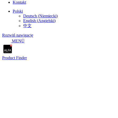
Kontakt
Polski
Deutsch
(
Niemiecki
)
English
(
Angielski
)
中文
Rozwiń nawigację
MENÜ
Product Finder
Zrównoważony rozwój