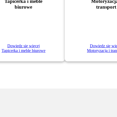
Tapicerka i meble
Motoryzacja
biurowe
transport
Dowiedz się więcej
Dowiedz się wię
Tapicerka i meble biurowe
Motoryzacja i tran