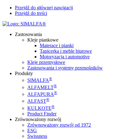
Przejdź do głównej nawigacji
Przejdź do treści
Zastosowania
Kleje piankowe
Materace i pianki
Tapicerka i meble biurowe
Motoryzacja i automotive
Kleje przemysłowe
Zastosowania i systemy przenośników
Produkty
®
SIMALFA
®
ALFAMELT
®
ALFAPURA
®
ALFAST
®
KULKOTE
Product Finder
Zrównoważony rozwój
Zrównoważony rozwój od 1972
ESG
Swissness