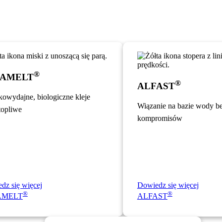
®
FAMELT
®
ALFAST
owydajne, biologiczne kleje
Wiązanie na bazie wody b
topliwe
kompromisów
dz się więcej
Dowiedz się więcej
®
®
AMELT
ALFAST